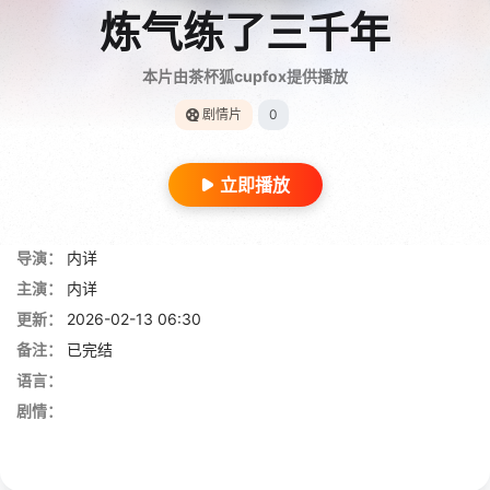
炼气练了三千年
本片由茶杯狐cupfox提供播放
剧情片
0
立即播放
导演：
内详
主演：
内详
更新：
2026-02-13 06:30
备注：
已完结
语言：
剧情：