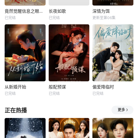
竟然觉醒信息之眼，我转身进入反派大营
长夜如歌
深情为饵
已完结
已完结
更新至第06集
从新婚开始
般配预谋
偏爱降临时
已完结
已完结
已完结
正在热播
更多