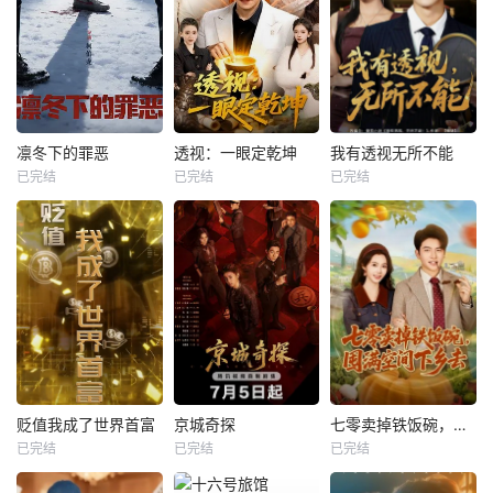
凛冬下的罪恶
透视：一眼定乾坤
我有透视无所不能
已完结
已完结
已完结
贬值我成了世界首富
京城奇探
七零卖掉铁饭碗，囤满空间下乡去
已完结
已完结
已完结