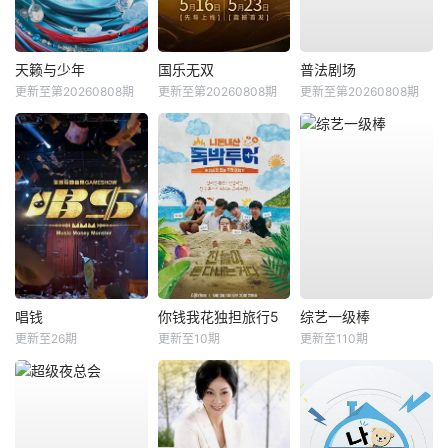
天籁与少年
国乐无双
普法剧场
更新至第20260808期
更新至第20260808期
更新至第20260808期
唱钱
你钱我花独担旅行5
综艺一级棒
更新至26期
更新至10期
更新至110期