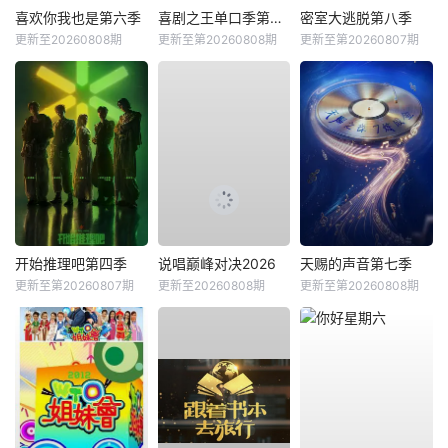
喜欢你我也是第六季
喜剧之王单口季第三季
密室大逃脱第八季
更新至20260808期
更新至第20260808期
更新至第20260807期
开始推理吧第四季
说唱巅峰对决2026
天赐的声音第七季
更新至第20260807期
更新至20260808期
更新至第20260808期