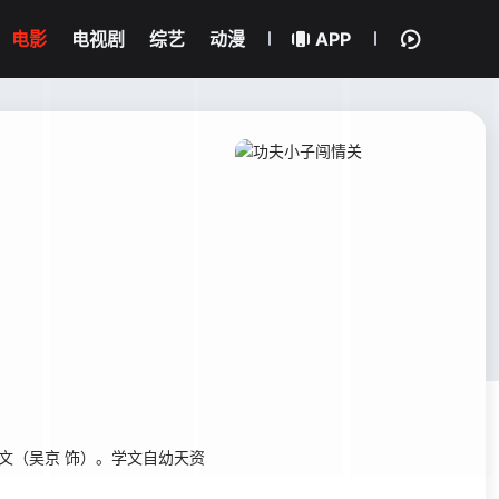
电影
电视剧
综艺
动漫
APP
文（吴京 饰）。学文自幼天资