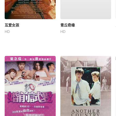
互爱女孩
青丘奇缘
HD
HD