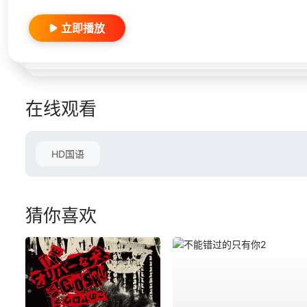
立即播放
在线观看
HD国语
猜你喜欢