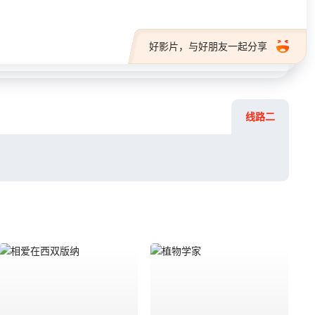
好影片，与好朋友一起分享
线路二