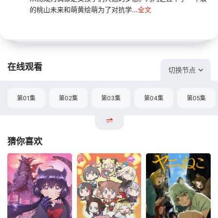
的桃山未来和萌黄绘萌为了对抗学...
全文
在线观看
切换节点
第01集
第02集
第03集
第04集
第05集
猜你喜欢