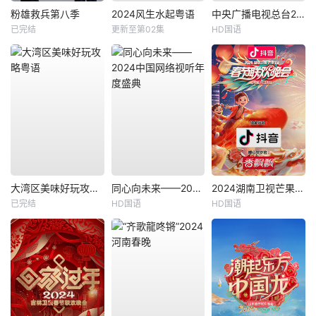
粉雄救兵第八季
2024风生水起粤语
中央广播电视总台2024网络春晚
已完结
更新至第02集
HD国语
大湾区美味好玩攻略粤语
同心向未来——2024中国网络视听年度盛典
2024湖南卫视芒果TV春节联欢晚会
已完结
HD国语
HD国语