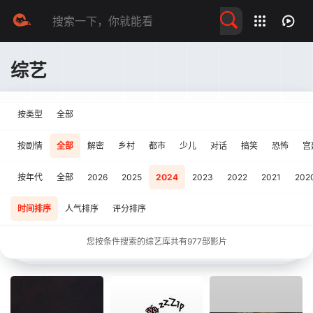
留言求片
综艺
按类型
全部
按剧情
全部
解密
乡村
都市
少儿
对话
搞笑
恐怖
宫
按年代
全部
2026
2025
2024
2023
2022
2021
202
时间排序
人气排序
评分排序
您按条件搜索的综艺库共有
977
部影片