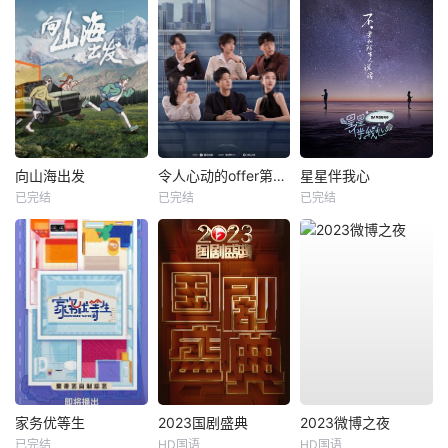
向山海出发
令人心动的offer第五季
星星伴我心
已完结
已完结
已完结
家务优等生
2023国剧盛典
2023微博之夜
已完结
HD国语
HD国语