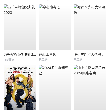
万千星辉颁奖典礼2023
窥心事粤语
肥妈李鼎打大佬粤语
HD粤语
已完结
已完结