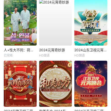
人+性大不同：荷兰德国篇
2024元宵奇妙游
2024山东卫视元宵开学礼
已完结
HD国语
HD国语