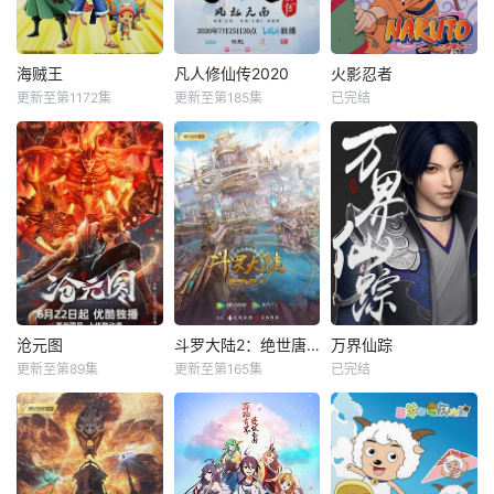
海贼王
凡人修仙传2020
火影忍者
更新至第1172集
更新至第185集
已完结
沧元图
斗罗大陆2：绝世唐门
万界仙踪
更新至第89集
更新至第165集
已完结