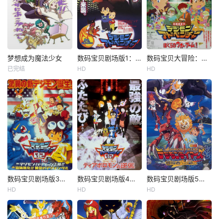
梦想成为魔法少女
数码宝贝剧场版1：滚球兽诞生之谜
数码宝贝大冒险：我们的战争游戏！
已完结
HD
HD
数码宝贝剧场版3：前篇・数码兽飓风登陆！！后篇・超绝进化！
数码宝贝剧场版4：超恶魔兽的反击
数码宝贝剧场版5：冒险者的战斗
HD
HD
HD