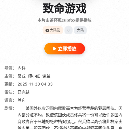
致命游戏
本片由茶杯狐cupfox提供播放
大陆剧
0
大陆
立即播放
导演：
内详
主演：
常戎
师小红
谢兰
更新：
2025-11-30 04:33
备注：
已完结
语言：
其它
剧情：
某国外以收习国内腐败高官为经营手段的犯罪团伙。因
内部分赃不均，致使该团伙成员佟兵将一份可以致许多国内
腐败高官于死地的绝密档案窃走。佟兵欲以高价将此档案卖
给内地一犯罪团伙，不想被技高筹的内部犯罪团伙头目，身