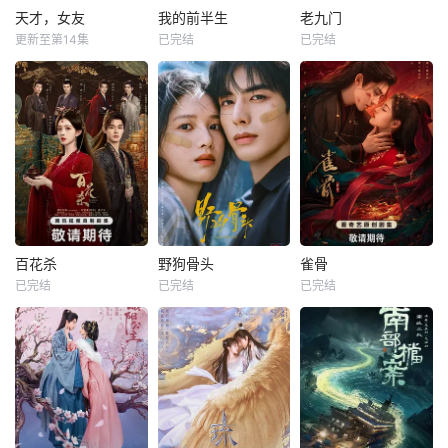
天才，女友
我的前半生
老九门
更新至第14集
已完结
已完结
百花杀
野狗骨头
雀骨
已完结
已完结
已完结