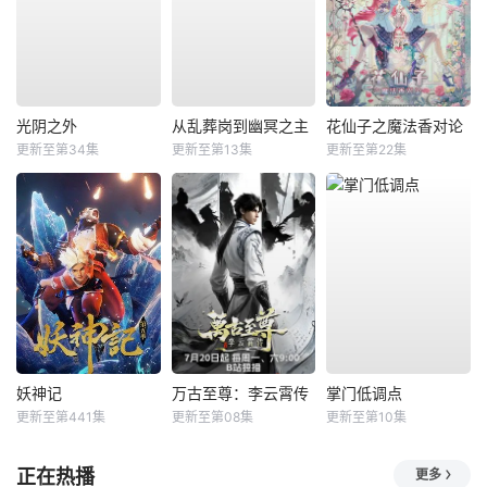
光阴之外
从乱葬岗到幽冥之主
花仙子之魔法香对论
更新至第34集
更新至第13集
更新至第22集
妖神记
万古至尊：李云霄传
掌门低调点
更新至第441集
更新至第08集
更新至第10集
正在热播
更多