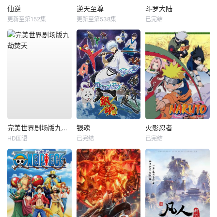
仙逆
逆天至尊
斗罗大陆
更新至第152集
更新至第538集
已完结
完美世界剧场版九劫焚天
银魂
火影忍者
HD国语
已完结
已完结