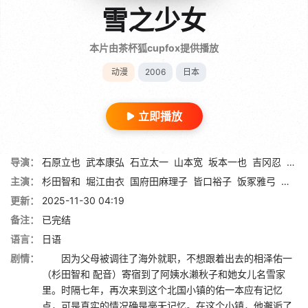
雪之少女
本片由茶杯狐cupfox提供播放
动漫
2006
日本
立即播放
导演：
石原立也
武本康弘
石立太一
山本宽
坂本一也
吉冈忍
高雄
主演：
杉田智和
堀江由衣
国府田麻理子
皆口裕子
饭冢雅弓
田村
更新：
2025-11-30 04:19
备注：
已完结
语言：
日语
剧情：
因为父母被调往了海外就职，不想跟着出去的相泽佑一
（杉田智和 配音）寄宿到了阿姨水濑秋子和她女儿名雪家
里。时隔七年，再次来到这个北国小镇的佑一本应有记忆
点，可是真实的情况确是毫无记忆。在这个小镇，他邂逅了